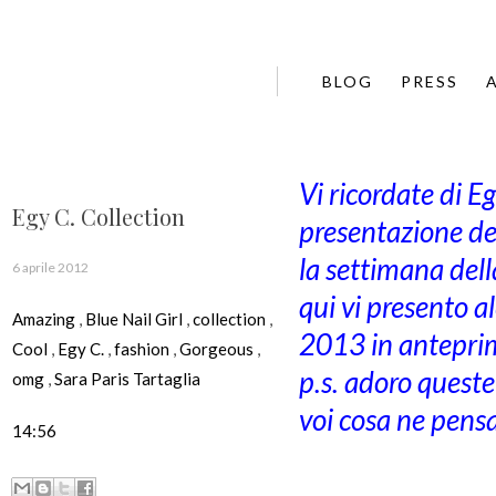
BLOG
PRESS
Vi ricordate di E
Egy C. Collection
presentazione de
la settimana del
6 aprile 2012
qui vi presento a
Amazing
,
Blue Nail Girl
,
collection
,
2013 in antepri
Cool
,
Egy C.
,
fashion
,
Gorgeous
,
p.s. adoro quest
omg
,
Sara Paris Tartaglia
voi cosa ne pens
14:56