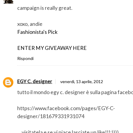
campaign is really great.
xoxo, andie
Fashionista's Pick
ENTER MY GIVEAWAY HERE
Rispondi
EGY C. designer
venerdì, 13 aprile, 2012
tutto il mondo egy c. designer è sulla pagina faceb
https://www.facebook.com/pages/EGY-C-
designer/181679331931074
....visitatela e se vi piace lasciate un like!!!;))))