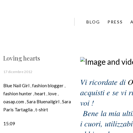
BLOG
PRESS
Loving hearts
17 dicembre 2012
Vi ricordate di
O
Blue Nail Girl
,
fashion blogger
,
acquisti e se vi 
fashion hunter
,
heart
,
love
,
voi !
oasap.com
,
Sara Bluenailgirl
,
Sara
Paris Tartaglia
,
t-shirt
Bene la mia ulti
i cuori, utilizzab
15:09