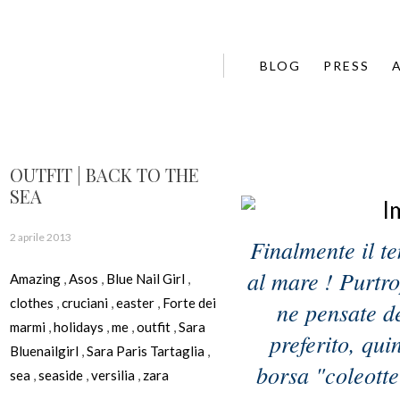
BLOG
PRESS
OUTFIT | BACK TO THE
SEA
2 aprile 2013
Finalmente il te
al mare ! Purtr
Amazing
,
Asos
,
Blue Nail Girl
,
clothes
,
cruciani
,
easter
,
Forte dei
ne pensate de
marmi
,
holidays
,
me
,
outfit
,
Sara
preferito, qui
Bluenailgirl
,
Sara Paris Tartaglia
,
borsa "coleott
sea
,
seaside
,
versilia
,
zara