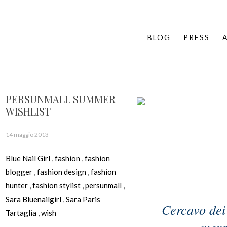
BLOG
PRESS
PERSUNMALL SUMMER
WISHLIST
14 maggio 2013
Blue Nail Girl
,
fashion
,
fashion
blogger
,
fashion design
,
fashion
hunter
,
fashion stylist
,
persunmall
,
Sara Bluenailgirl
,
Sara Paris
Cercavo dei 
Tartaglia
,
wish