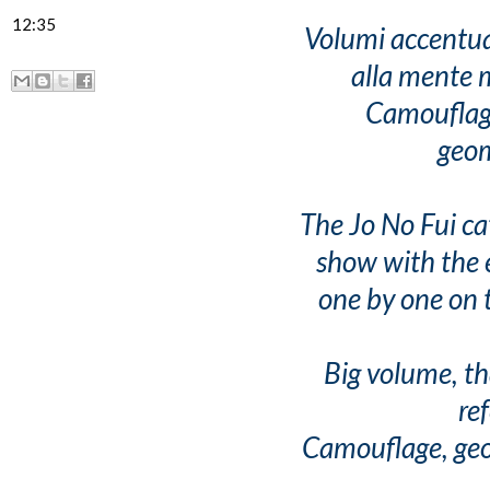
12:35
Volumi accentuat
alla mente m
Camouflage,
geom
The Jo No Fui cat
show with the 
one by one on t
Big volume, tha
re
Camouflage, geom