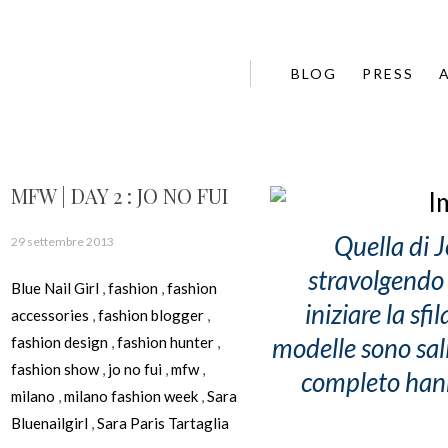
BLOG
PRESS
MFW | DAY 2 : JO NO FUI
Quella di J
29 settembre 2013
stravolgendo 
Blue Nail Girl
,
fashion
,
fashion
iniziare la sf
accessories
,
fashion blogger
,
modelle sono sal
fashion design
,
fashion hunter
,
fashion show
,
jo no fui
,
mfw
,
completo hanno
milano
,
milano fashion week
,
Sara
Bluenailgirl
,
Sara Paris Tartaglia