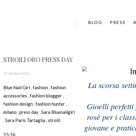
BLOG
PRESS
STROILI ORO PRESS DAY
15 ottobre 2013
La scorsa sett
Blue Nail Girl
,
fashion
,
fashion
accessories
,
fashion blogger
,
Gioelli perfett
fashion design
,
fashion hunter
,
milano
,
press day
,
Sara Bluenailgirl
rosè per i clas
,
Sara Paris Tartaglia
,
stroili
giovane e pratica
15:16