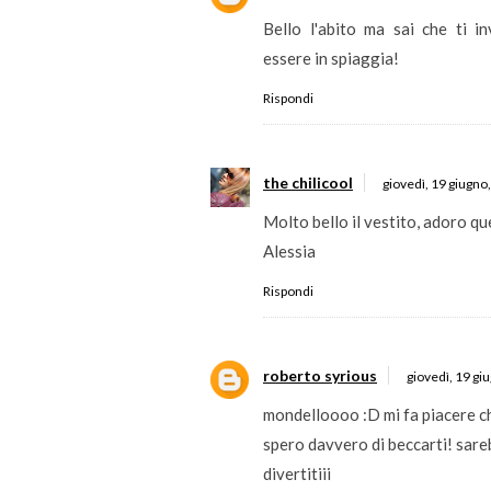
Bello l'abito ma sai che ti i
essere in spiaggia!
Rispondi
the chilicool
giovedì, 19 giugno
Molto bello il vestito, adoro q
Alessia
Rispondi
roberto syrious
giovedì, 19 gi
mondelloooo :D mi fa piacere ch
spero davvero di beccarti! sare
divertitiii