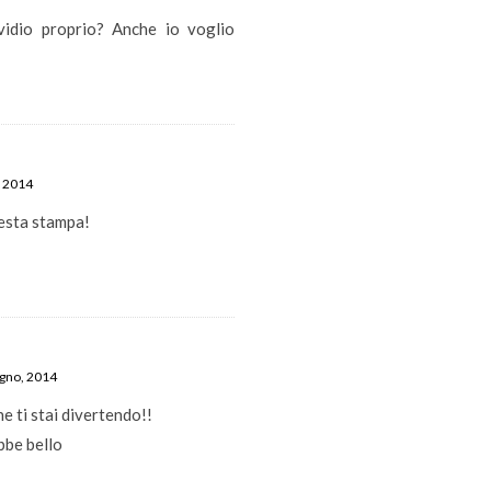
nvidio proprio? Anche io voglio
, 2014
uesta stampa!
ugno, 2014
e ti stai divertendo!!
bbe bello