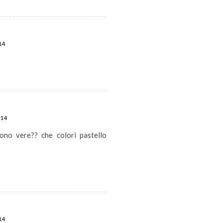
14
014
ono vere?? che colori pastello
14