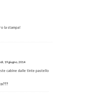
ro la stampa!
edì, 19 giugno, 2014
te cabine dalle tinte pastello
to???