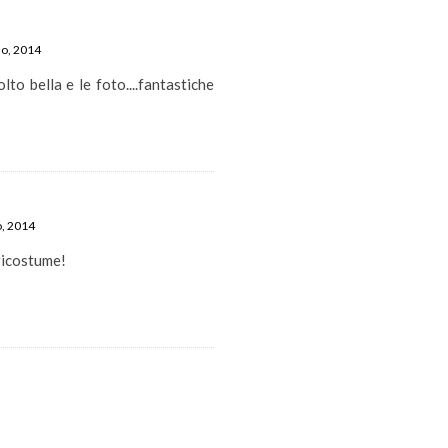
no, 2014
to bella e le foto....fantastiche
o, 2014
ricostume!