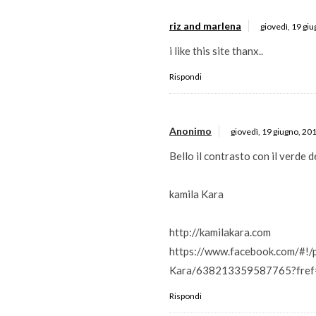
riz and marlena
giovedì, 19 gi
i like this site thanx..
Rispondi
Anonimo
giovedì, 19 giugno, 20
Bello il contrasto con il verde d
kamila Kara
http://kamilakara.com
https://www.facebook.com/#!/
Kara/638213359587765?fref
Rispondi