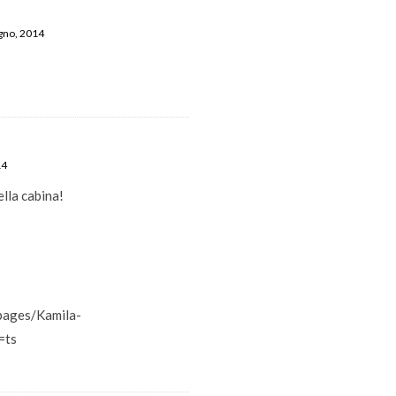
ugno, 2014
14
ella cabina!
pages/Kamila-
=ts