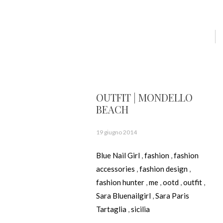
OUTFIT | MONDELLO
BEACH
19 giugno 2014
Blue Nail Girl
,
fashion
,
fashion
accessories
,
fashion design
,
fashion hunter
,
me
,
ootd
,
outfit
,
Sara Bluenailgirl
,
Sara Paris
Tartaglia
,
sicilia