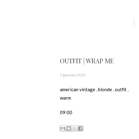
OUTFIT | WRAP ME
7 gennaio 2015
american vintage
,
blonde
,
outfit
,
warm
09:00