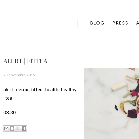
BLOG
PRESS
ALERT | FITTEA
23 novembre 2015
alert
,
detox
,
fitted
,
health
,
healthy
,
tea
08:30