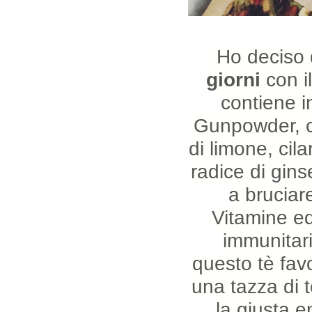
Ho deciso d
giorni
con 
contiene i
Gunpowder, ci
di limone, cila
radice di gin
a bruciar
Vitamine ed
immunitari
questo tè favo
una tazza di t
la giusta e