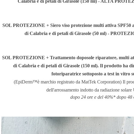
Calabria e di petali di Girasole (150 ml) - ALTA 
SOL PROTEZIONE + Siero viso protezione multi attiva SPF50
a
di Calabria e di petali di Girasole (50 ml) - PROTE
SOL PROTEZIONE + Trattamento doposole riparatore
, multi a
di Calabria e di petali di Girasole (150 ml). Il prodotto ha d
fotoriparatrice sottoposto a test in vit
(EpiDerm™è marchio registrato da MatTek Corporation) Il prod
dell'arrossamento indotto da radiazione solar
dopo 24 ore e del 40%* dopo 48 