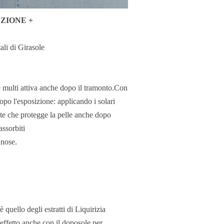
EZIONE +
tali di Girasole
e multi attiva anche dopo il tramonto.Con
dopo l'esposizione: applicando i solari
nte che protegge la pelle anche dopo
assorbiti
nnose.
uello degli estratti di Liquirizia
effetto anche con il doposole per