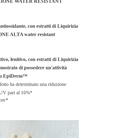
PROTEZIONE WATER RESISTANT
ntiossidante, con estratti di Liquirizia
ZIONE ALTA water resistant
ttivo, lenitivo, con estratti di Liquirizia
imostrato di possedere un'attività
ro su EpiDerm™
otto ha determinato una riduzione
e UV pari al 16%*
ore*