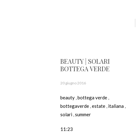
BEAUTY | SOLARI
BOTTEGA VERDE
20 giugno 2016
beauty
,
bottega verde
,
bottegaverde
,
estate
,
italiana
,
solari
,
summer
11:23