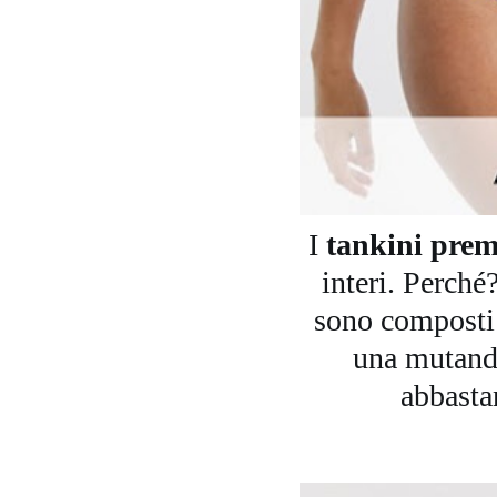
I
tankini pre
interi. Perché
sono composti 
una mutandi
abbastan